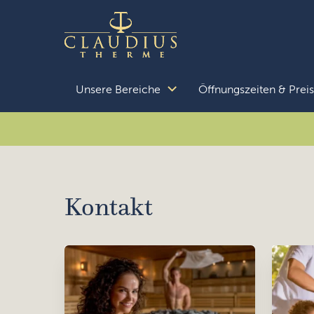
Zum Inhalt springen
Unsere Bereiche
Öffnungszeiten & Prei
Kontakt